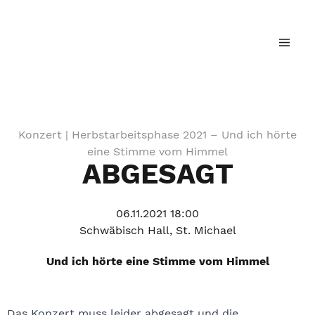
Landesjugendchor Baden-Württemberg
Konzert |
Herbstarbeitsphase 2021 – Und ich hörte
eine Stimme vom Himmel
ABGESAGT
06.11.2021 18:00
Schwäbisch Hall, St. Michael
Und ich hörte eine Stimme vom Himmel
Das Konzert muss leider abgesagt und die