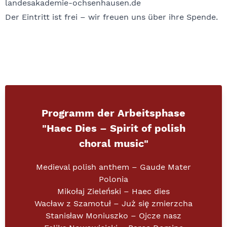
landesakademie-ochsenhausen.de
Der Eintritt ist frei – wir freuen uns über ihre Spende.
Programm der Arbeitsphase
"
Haec Dies – Spirit of polish
choral music
"
Medieval polish anthem – Gaude Mater
Polonia
Mikołaj Zieleński – Haec dies
Wacław z Szamotuł – Już się zmierzcha
Stanisław Moniuszko – Ojcze nasz