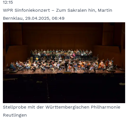
12:15
WPR Sinfoniekonzert – Zum Sakralen hin, Martin
Bernklau, 29.04.2025, 06:49
Stellprobe mit der Württembergischen Philharmonie
Reutlingen